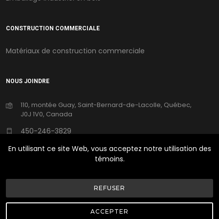
CONSTRUCTION COMMERCIALE
Matériaux de construction commerciale
NOUS JOINDRE
110, montée Guay, Saint-Bernard-de-Lacolle, Québec,
J0J 1V0, Canada
450-246-3829
En utilisant ce site Web, vous acceptez notre utilisation des
250emplois@ufpi.com
témoins.
REFUSER
©Copyright
2026
UFP Canada | Tous Droits Réservés |
Conception Web Delisoft
ACCEPTER