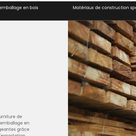
construction spécialisés
Solutions d'emballage industri
urniture de
l'emballage en
xigeantes grâce
'exportation.