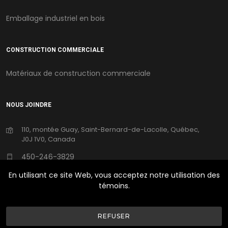
Emballage industriel en bois
CONSTRUCTION COMMERCIALE
Matériaux de construction commerciale
NOUS JOINDRE
110, montée Guay, Saint-Bernard-de-Lacolle, Québec,
J0J 1V0, Canada
450-246-3829
En utilisant ce site Web, vous acceptez notre utilisation des
250emplois@ufpi.com
témoins.
REFUSER
©Copyright
2026
UFP Canada | Tous Droits Réservés |