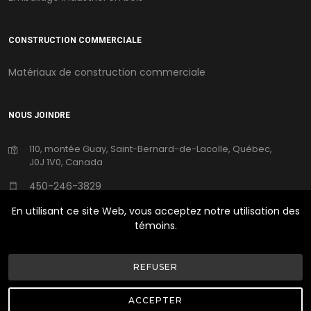
CONSTRUCTION COMMERCIALE
Matériaux de construction commerciale
NOUS JOINDRE
110, montée Guay, Saint-Bernard-de-Lacolle, Québec,
J0J 1V0, Canada
450-246-3829
En utilisant ce site Web, vous acceptez notre utilisation des
250emplois@ufpi.com
témoins.
REFUSER
©Copyright
2026
UFP Canada | Tous Droits Réservés |
Conception Web Delisoft
ACCEPTER