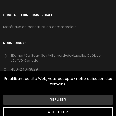
CONSTRUCTION COMMERCIALE
Matériaux de construction commerciale
NOUS JOINDRE
110, montée Guay, Saint-Bernard-de-Lacolle, Québec,
J0J 1V0, Canada
450-246-3829
En utilisant ce site Web, vous acceptez notre utilisation des
250emplois@ufpi.com
témoins.
REFUSER
©Copyright
2026
UFP Canada | Tous Droits Réservés |
Conception Web Delisoft
ACCEPTER